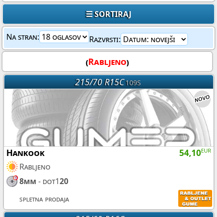
☰ SORTIRAJ
Na stran:
Razvrsti:
(
Rabljeno
)
215/70 R15C
109S
Hankook
54,10
EUR
Rabljeno
8mm
- dot1
20
spletna prodaja