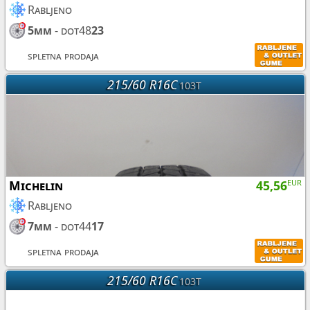
Rabljeno
5mm
- dot48
23
spletna prodaja
215/60 R16C
103T
Michelin
45,56
EUR
Rabljeno
7mm
- dot44
17
spletna prodaja
215/60 R16C
103T