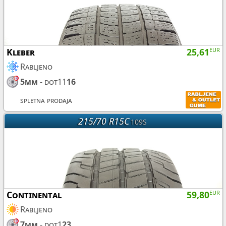
Kleber
25,61
EUR
Rabljeno
5mm
- dot11
16
spletna prodaja
215/70 R15C
109S
Continental
59,80
EUR
Rabljeno
7mm
- dot1
23