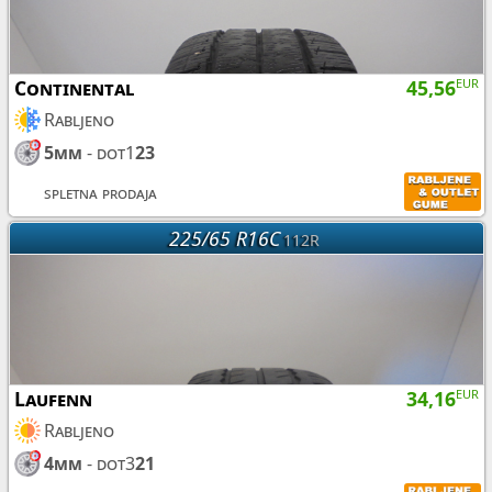
Continental
45,56
EUR
Rabljeno
5mm
- dot1
23
spletna prodaja
225/65 R16C
112R
Laufenn
34,16
EUR
Rabljeno
4mm
- dot3
21