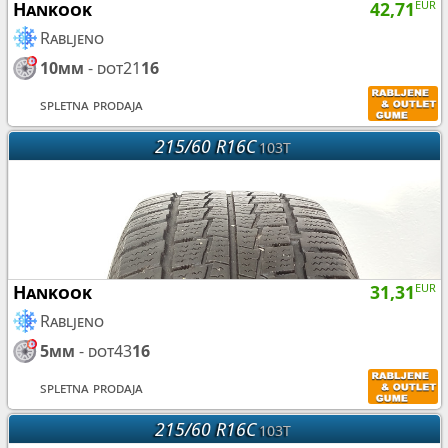
Hankook
42,71
EUR
Rabljeno
10mm
- dot21
16
spletna prodaja
215/60 R16C
103T
Hankook
31,31
EUR
Rabljeno
5mm
- dot43
16
spletna prodaja
215/60 R16C
103T