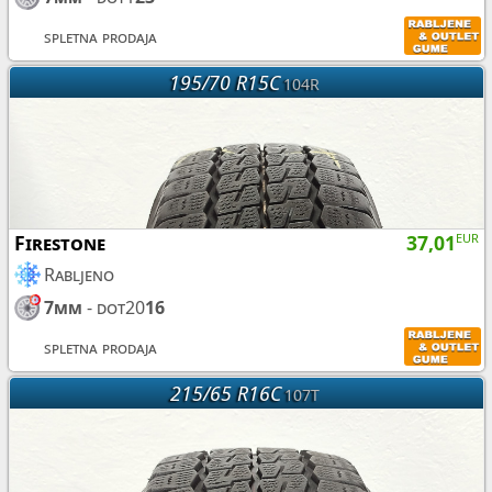
spletna prodaja
195/70 R15C
104R
Firestone
37,01
EUR
Rabljeno
7mm
- dot20
16
spletna prodaja
215/65 R16C
107T