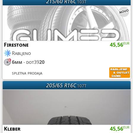
215/60 R16C
103T
Firestone
45,56
EUR
Rabljeno
6mm
- dot39
20
spletna prodaja
205/65 R16C
107T
Kleber
45,56
EUR