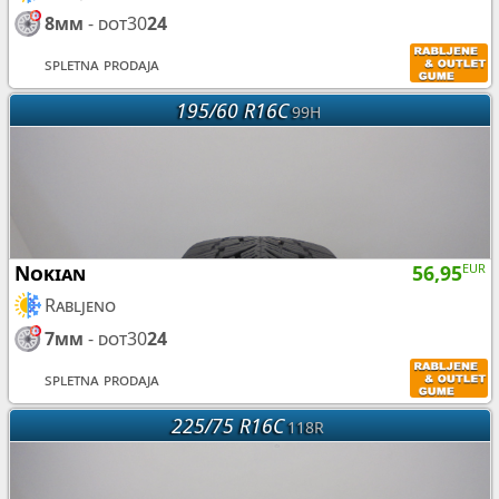
8mm
- dot30
24
spletna prodaja
195/60 R16C
99H
Nokian
56,95
EUR
Rabljeno
7mm
- dot30
24
spletna prodaja
225/75 R16C
118R