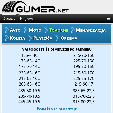
×
Avto Gume
Domov
Prijava
☰
Moto Gume
Avto
Moto
Tovorne
Mehanizacija
Tovorne Gume
Kolesa
Platišča
Oprema
Gume za Mehanizacijo
Najpogostejše dimenzije po premeru
185--14C
215-70-15C
175-65-14C
225-70-15C
Gume za Kolo
175-70-14C
195-70-15C
235-65-16C
215-60-17C
Platišča
215-65-16C
225-55-17C
205-65-16C
215-60-17
Oprema
435-50-19,5
385-65-22,5
285-70-19,5
315-70-22,5
445-45-19,5
315-80-22,5
Pokaži vse dimenzije