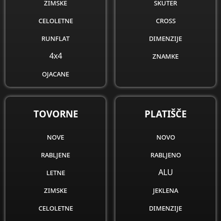
zimske
skuter
celoletne
cross
runflat
dimenzije
4x4
znamke
ojacane
obnovljene
dimenzije
TOVORNE
PLATIŠČE
znamke
nove
novo
rabljene
rabljeno
letne
ALU
zimske
jeklena
celoletne
dimenzije