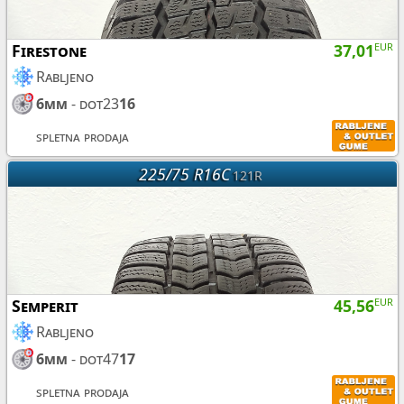
Firestone
37,01
EUR
Rabljeno
6mm
- dot23
16
spletna prodaja
225/75 R16C
121R
Semperit
45,56
EUR
Rabljeno
6mm
- dot47
17
spletna prodaja