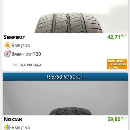
Semperit
42,71
EUR
Rabljeno
6mm
- dot7
20
spletna prodaja
195/60 R16C
99H
Nokian
59,80
EUR
Rabljeno