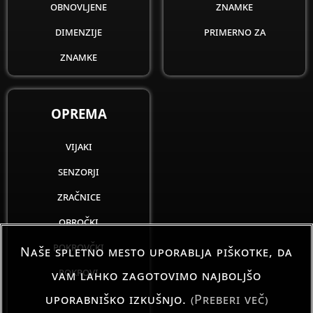
obnovljene
znamke
dimenzije
primerno za
znamke
OPREMA
vijaki
senzorji
zračnice
obročki
pokrovčki
Naše spletno mesto uporablja piškotke, da
pokrovi
vam lahko zagotovimo najboljšo
uporabniško izkušnjo.
(Preberi več)