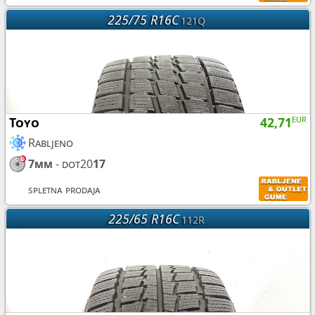
225/75 R16C
121Q
Toyo
42,71
EUR
Rabljeno
7mm
- dot20
17
spletna prodaja
225/65 R16C
112R