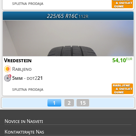
spletna prodaja
225/65 R16C
112R
Vredestein
54,10
EUR
Rabljeno
5mm
- dot2
21
spletna prodaja
1
2
15
Novice in Nasveti
Kontaktirajte Nas