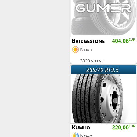
Bridgestone
404,06
EUR
Novo
3320 velenje
285/70 R19,5
Kumho
220,00
EUR
Novo