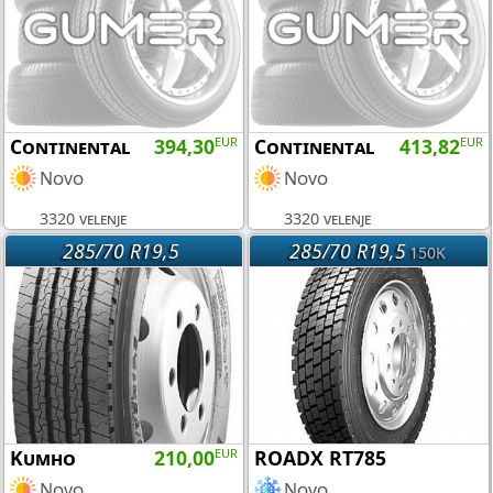
Continental
394,30
EUR
Continental
413,82
EUR
Novo
Novo
3320 velenje
3320 velenje
285/70 R19,5
285/70 R19,5
150K
Kumho
210,00
EUR
ROADX RT785
Novo
Novo