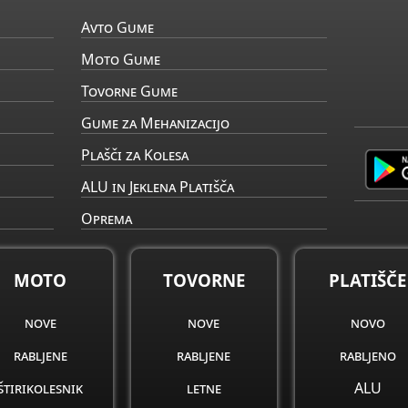
Avto Gume
Moto Gume
Tovorne Gume
Gume za Mehanizacijo
Plašči za Kolesa
ALU in Jeklena Platišča
Oprema
MOTO
TOVORNE
PLATIŠČE
nove
nove
novo
rabljene
rabljene
rabljeno
štirikolesnik
letne
ALU