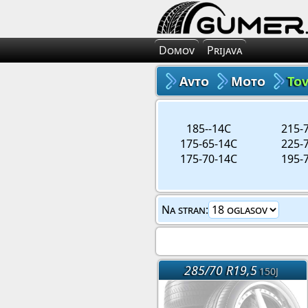
Domov
Prijava
Avto
Moto
To
185--14C
215-
175-65-14C
225-
175-70-14C
195-
Na stran:
285/70 R19,5
150J