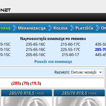
Avto Gume
Moto Gume
vorne
Mehanizacija
Kolesa
Platišča
O
Tovorne Gume
Najpogostejše dimenzije po premeru
70-15C
235-65-16C
215-60-17C
435-5
Gume za Mehanizacijo
70-15C
215-65-16C
225-55-17C
285-7
70-15C
205-65-16C
215-60-17
445-4
Gume za Kolo
Pokaži vse dimenzije
Platišča
Razvrsti:
Oprema
(
285
) (
70
) (
19,5
)
285/70 R19,5
285/70 R19,5
146M
146M