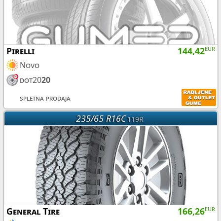
Pirelli
144,42
EUR
Novo
dot20
20
spletna prodaja
235/65 R16C
119R
General Tire
166,26
EUR