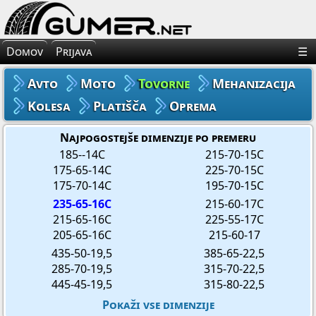
×
Avto Gume
Domov
Prijava
☰
Moto Gume
Avto
Moto
Tovorne
Mehanizacija
Tovorne Gume
Kolesa
Platišča
Oprema
Gume za Mehanizacijo
Najpogostejše dimenzije po premeru
185--14C
215-70-15C
175-65-14C
225-70-15C
Gume za Kolo
175-70-14C
195-70-15C
235-65-16C
215-60-17C
Platišča
215-65-16C
225-55-17C
205-65-16C
215-60-17
Oprema
435-50-19,5
385-65-22,5
285-70-19,5
315-70-22,5
445-45-19,5
315-80-22,5
Pokaži vse dimenzije