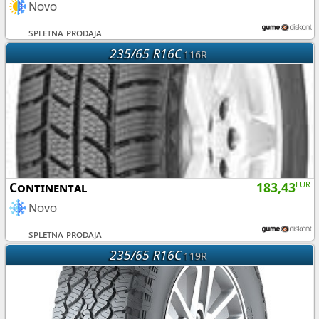
Novo
spletna prodaja
235/65 R16C
116R
Continental
183,43
EUR
Novo
spletna prodaja
235/65 R16C
119R