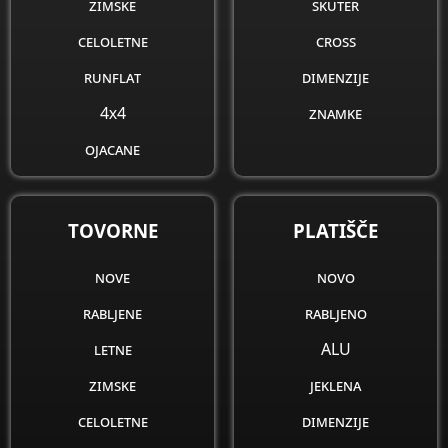
zimske
skuter
celoletne
cross
runflat
dimenzije
4x4
znamke
ojacane
obnovljene
dimenzije
TOVORNE
PLATIŠČE
znamke
nove
novo
rabljene
rabljeno
letne
ALU
zimske
jeklena
celoletne
dimenzije