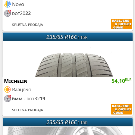
Novo
dot20
22
spletna prodaja
235/65 R16C
115R
Michelin
54,10
EUR
Rabljeno
6mm
- dot32
19
spletna prodaja
235/65 R16C
115R