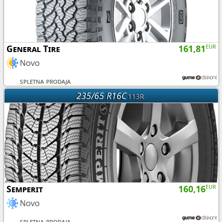
General Tire
161,81
EUR
Novo
spletna prodaja
235/65 R16C
113R
Semperit
160,16
EUR
Novo
spletna prodaja