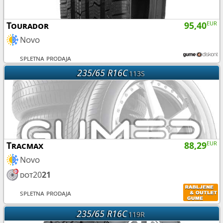
Tourador
95,40
EUR
Novo
spletna prodaja
235/65 R16C
113S
Tracmax
88,29
EUR
Novo
dot20
21
spletna prodaja
235/65 R16C
119R