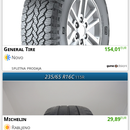
General Tire
154,01
EUR
Novo
spletna prodaja
235/65 R16C
115R
Michelin
29,89
EUR
Rabljeno