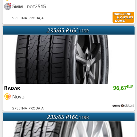
5mm
- dot25
15
spletna prodaja
235/65 R16C
119R
Radar
96,67
EUR
Novo
spletna prodaja
235/65 R16C
119R