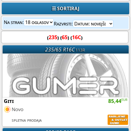
☰ SORTIRAJ
Na stran:
Razvrsti:
(
235
) (
65
) (
16C
)
235/65 R16C
113R
Giti
85,44
EUR
Novo
spletna prodaja