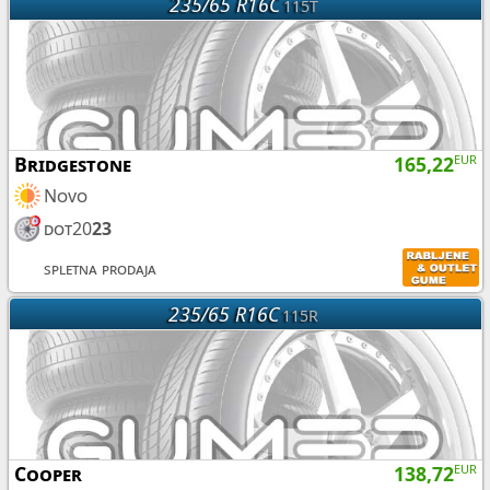
235/65 R16C
115T
Bridgestone
165,22
EUR
Novo
dot20
23
spletna prodaja
235/65 R16C
115R
Cooper
138,72
EUR