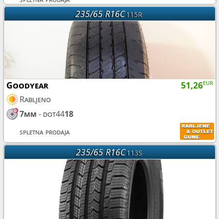
235/65 R16C
115R
Goodyear
51,26
EUR
Rabljeno
7mm
- dot44
18
spletna prodaja
235/65 R16C
113S