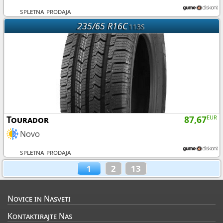
spletna prodaja
235/65 R16C
113S
Tourador
87,67
EUR
Novo
spletna prodaja
1
2
13
Novice in Nasveti
Kontaktirajte Nas