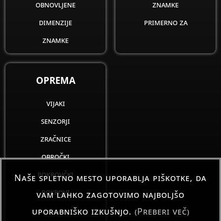
obnovljene
znamke
dimenzije
primerno za
znamke
OPREMA
vijaki
senzorji
zračnice
obročki
pokrovčki
Naše spletno mesto uporablja piškotke, da
pokrovi
vam lahko zagotovimo najboljšo
uporabniško izkušnjo.
(Preberi več)