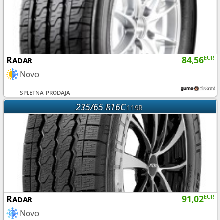
Radar
84,56
EUR
Novo
spletna prodaja
235/65 R16C
119R
Radar
91,02
EUR
Novo