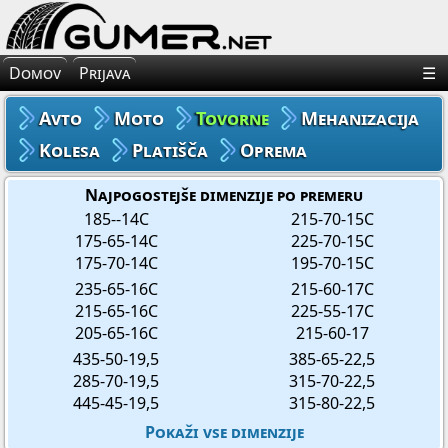
×
Avto Gume
Domov
Prijava
☰
Moto Gume
Avto
Moto
Tovorne
Mehanizacija
Tovorne Gume
Kolesa
Platišča
Oprema
Gume za Mehanizacijo
Najpogostejše dimenzije po premeru
185--14C
215-70-15C
175-65-14C
225-70-15C
Gume za Kolo
175-70-14C
195-70-15C
235-65-16C
215-60-17C
Platišča
215-65-16C
225-55-17C
205-65-16C
215-60-17
Oprema
435-50-19,5
385-65-22,5
285-70-19,5
315-70-22,5
445-45-19,5
315-80-22,5
Pokaži vse dimenzije