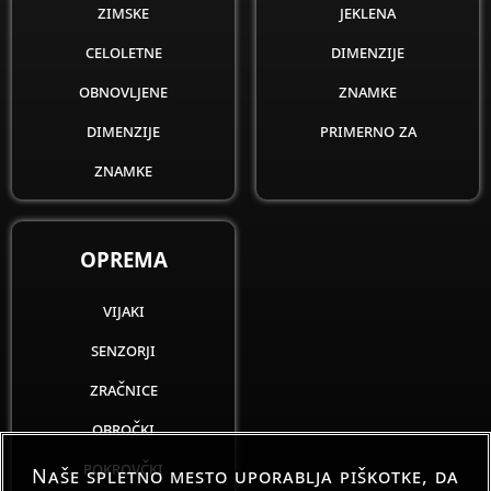
zimske
jeklena
celoletne
dimenzije
obnovljene
znamke
dimenzije
primerno za
znamke
OPREMA
vijaki
senzorji
zračnice
obročki
pokrovčki
Naše spletno mesto uporablja piškotke, da