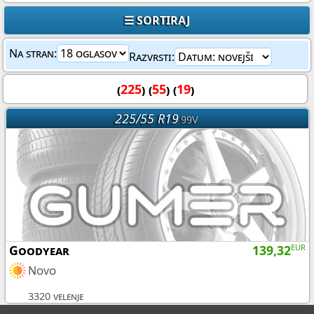
☰ SORTIRAJ
Na stran:
Razvrsti:
(
225
) (
55
) (
19
)
225/55 R19
99V
Goodyear
139,32
EUR
Novo
3320 velenje