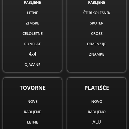
rabljene
rabljene
letne
štirikolesnik
zimske
skuter
celoletne
cross
runflat
dimenzije
4x4
znamke
ojacane
obnovljene
dimenzije
TOVORNE
PLATIŠČE
znamke
nove
novo
rabljene
rabljeno
letne
ALU