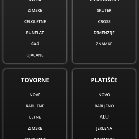
zimske
skuter
celoletne
cross
runflat
dimenzije
4x4
znamke
ojacane
obnovljene
dimenzije
TOVORNE
PLATIŠČE
znamke
nove
novo
rabljene
rabljeno
letne
ALU
zimske
jeklena
celoletne
dimenzije