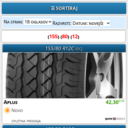
☰ SORTIRAJ
Na stran:
Razvrsti:
(
155
) (
80
) (
12
)
155/80 R12C
88Q
Aplus
42,30
EUR
Novo
spletna prodaja