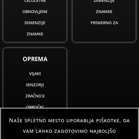
obnovljene
znamke
dimenzije
primerno za
znamke
OPREMA
vijaki
senzorji
zračnice
obročki
pokrovčki
Naše spletno mesto uporablja piškotke, da
pokrovi
vam lahko zagotovimo najboljšo