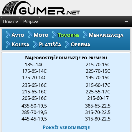
×
Avto Gume
Domov
Prijava
☰
Moto Gume
Avto
Moto
Tovorne
Mehanizacija
Tovorne Gume
Kolesa
Platišča
Oprema
Gume za Mehanizacijo
Najpogostejše dimenzije po premeru
185--14C
215-70-15C
175-65-14C
225-70-15C
Gume za Kolo
175-70-14C
195-70-15C
235-65-16C
215-60-17C
Platišča
215-65-16C
225-55-17C
205-65-16C
215-60-17
Oprema
435-50-19,5
385-65-22,5
285-70-19,5
315-70-22,5
445-45-19,5
315-80-22,5
Pokaži vse dimenzije