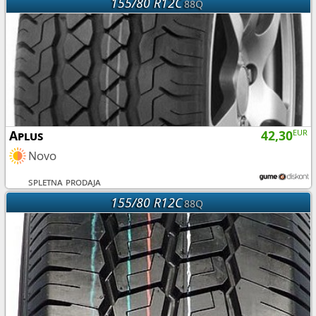
155/80 R12C
88Q
Aplus
42,30
EUR
Novo
spletna prodaja
155/80 R12C
88Q