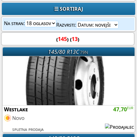
☰ SORTIRAJ
Na stran:
Razvrsti:
(
145
) (
13
)
145/80 R13C
79N
Westlake
47,70
EUR
Novo
spletna prodaja