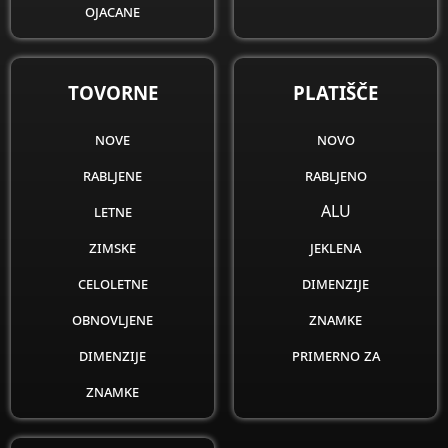
ojacane
obnovljene
dimenzije
TOVORNE
PLATIŠČE
znamke
nove
novo
rabljene
rabljeno
letne
ALU
zimske
jeklena
celoletne
dimenzije
obnovljene
znamke
dimenzije
primerno za
znamke