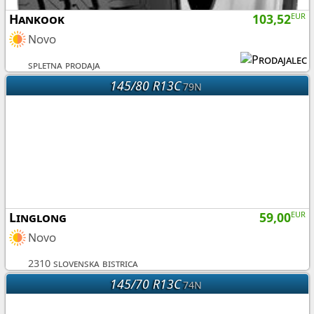
Hankook
103,52
EUR
Novo
spletna prodaja
145/80 R13C
79N
Linglong
59,00
EUR
Novo
2310 slovenska bistrica
145/70 R13C
74N