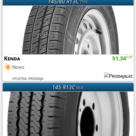
145/80 R13C
75N
Kenda
51,34
EUR
Novo
spletna prodaja
145 R13C
86R