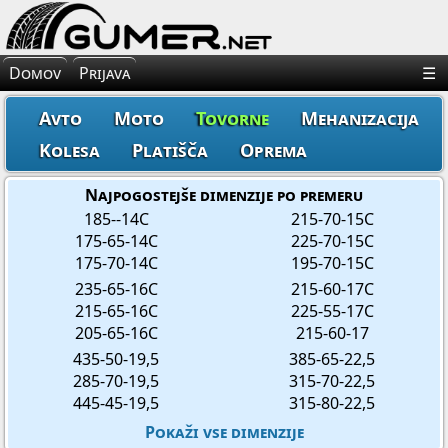
×
Avto Gume
Domov
Prijava
☰
Moto Gume
Avto
Moto
Tovorne
Mehanizacija
Tovorne Gume
Kolesa
Platišča
Oprema
Gume za Mehanizacijo
Najpogostejše dimenzije po premeru
185--14C
215-70-15C
175-65-14C
225-70-15C
Gume za Kolo
175-70-14C
195-70-15C
235-65-16C
215-60-17C
Platišča
215-65-16C
225-55-17C
205-65-16C
215-60-17
Oprema
435-50-19,5
385-65-22,5
285-70-19,5
315-70-22,5
445-45-19,5
315-80-22,5
Pokaži vse dimenzije