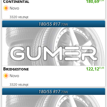
Continental
180,69
EUR
Novo
3320 velenje
180/55 R17
73W
Bridgestone
122,12
EUR
Novo
3320 velenje
180/55 R17
73W