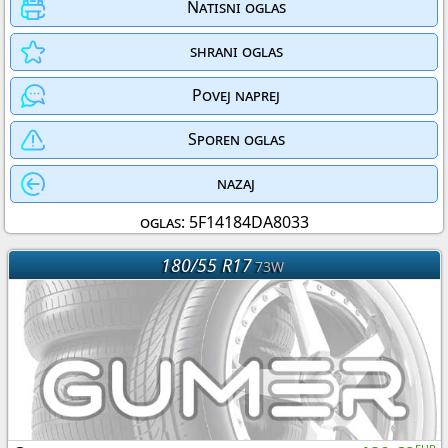
Natisni oglas
shrani oglas
Povej naprej
Sporen oglas
nazaj
oglas: 5F14184DA8033
180/55 R17
73W