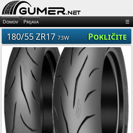
×
Avto Gume
Domov
Prijava
☰
Moto Gume
180/55 ZR17
Pokličite
73W
Tovorne Gume
Gume za Mehanizacijo
Gume za Kolo
Platišča
Oprema