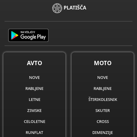
PLATIŠČA
AVTO
MOTO
nove
nove
rabljene
rabljene
letne
štirikolesnik
zimske
skuter
celoletne
cross
runflat
dimenzije