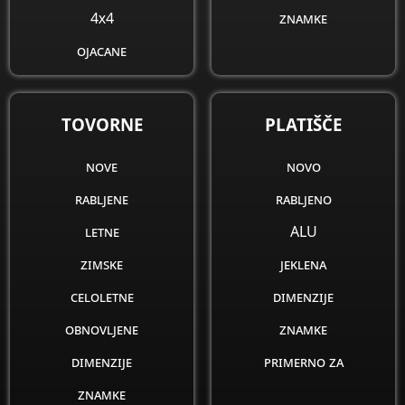
4x4
znamke
ojacane
obnovljene
dimenzije
TOVORNE
PLATIŠČE
znamke
nove
novo
rabljene
rabljeno
letne
ALU
zimske
jeklena
celoletne
dimenzije
obnovljene
znamke
dimenzije
primerno za
znamke