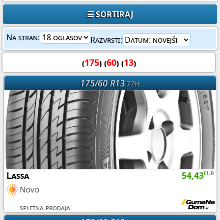
☰ SORTIRAJ
Na stran:
Razvrsti:
(
175
) (
60
) (
13
)
175/60 R13
77H
Lassa
54,43
EUR
Novo
spletna prodaja