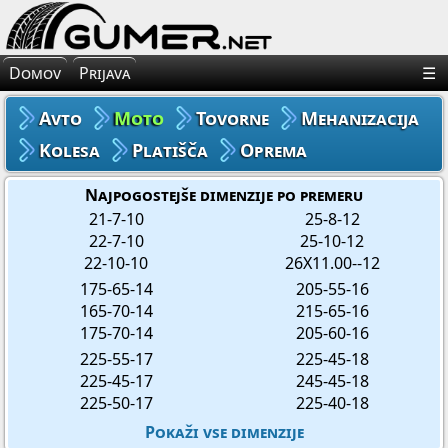
×
Avto Gume
Domov
Prijava
☰
Moto Gume
Avto
Moto
Tovorne
Mehanizacija
Tovorne Gume
Kolesa
Platišča
Oprema
Gume za Mehanizacijo
Najpogostejše dimenzije po premeru
21-7-10
25-8-12
22-7-10
25-10-12
Gume za Kolo
22-10-10
26X11.00--12
175-65-14
205-55-16
Platišča
165-70-14
215-65-16
175-70-14
205-60-16
Oprema
225-55-17
225-45-18
225-45-17
245-45-18
225-50-17
225-40-18
Pokaži vse dimenzije