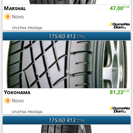
Marshal
47,00
EUR
Novo
spletna prodaja
175/60 R13
77H
Yokohama
81,23
EUR
Novo
spletna prodaja
175/60 R13
77H