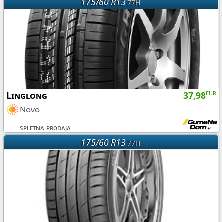
175/60 R13
77H
Linglong
37,98
EUR
Novo
spletna prodaja
175/60 R13
77H