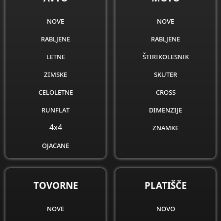
nove
nove
rabljene
rabljene
letne
štirikolesnik
zimske
skuter
celoletne
cross
runflat
dimenzije
4x4
znamke
ojacane
obnovljene
dimenzije
TOVORNE
PLATIŠČE
znamke
nove
novo