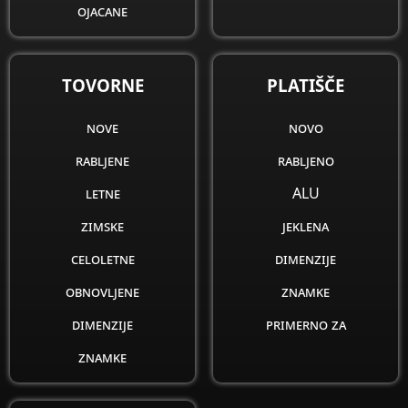
ojacane
obnovljene
dimenzije
TOVORNE
PLATIŠČE
znamke
nove
novo
rabljene
rabljeno
letne
ALU
zimske
jeklena
celoletne
dimenzije
obnovljene
znamke
dimenzije
primerno za
znamke