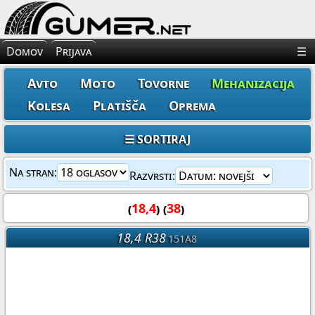
×
Avto Gume
Domov
Prijava
☰
Moto Gume
Avto
Moto
Tovorne
Mehanizacija
Tovorne Gume
Kolesa
Platišča
Oprema
Gume za Mehanizacijo
☰ SORTIRAJ
Gume za Kolo
Na stran:
Razvrsti:
Platišča
(
18,4
) (
38
)
18,4 R38
Oprema
151A8