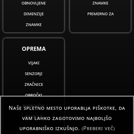
obnovljene
znamke
dimenzije
primerno za
znamke
OPREMA
vijaki
senzorji
zračnice
obročki
pokrovčki
Naše spletno mesto uporablja piškotke, da
pokrovi
vam lahko zagotovimo najboljšo
uporabniško izkušnjo.
(Preberi več)