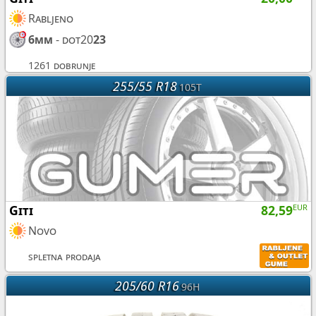
Rabljeno
6mm
- dot20
23
1261 dobrunje
255/55 R18
105T
Giti
82,59
EUR
Novo
spletna prodaja
205/60 R16
96H