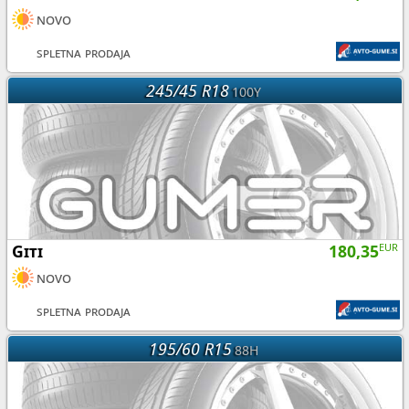
novo
spletna prodaja
245/45 R18
100Y
Giti
180,35
EUR
novo
spletna prodaja
195/60 R15
88H