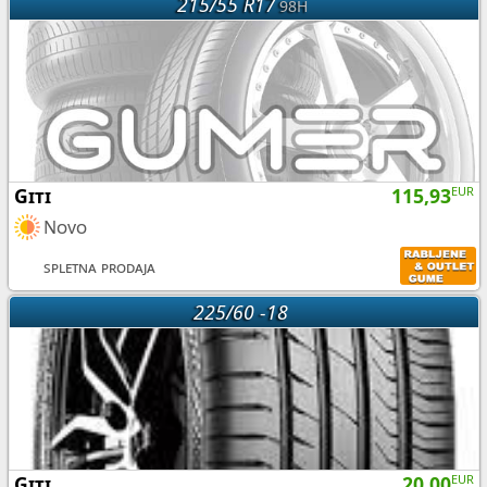
215/55 R17
98H
Giti
115,93
EUR
Novo
spletna prodaja
225/60 -18
Giti
20,00
EUR