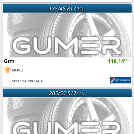
185/45 R17
78H
Giti
118,14
EUR
novo
spletna prodaja
205/55 R17
91V