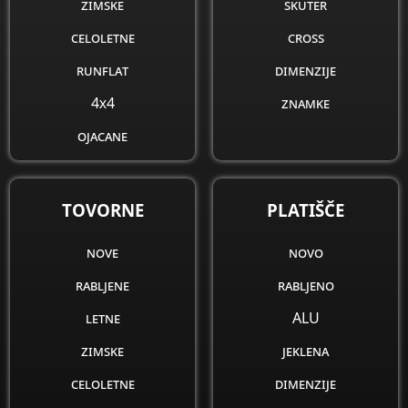
zimske
skuter
celoletne
cross
runflat
dimenzije
4x4
znamke
ojacane
obnovljene
dimenzije
TOVORNE
PLATIŠČE
znamke
nove
novo
rabljene
rabljeno
letne
ALU
zimske
jeklena
celoletne
dimenzije