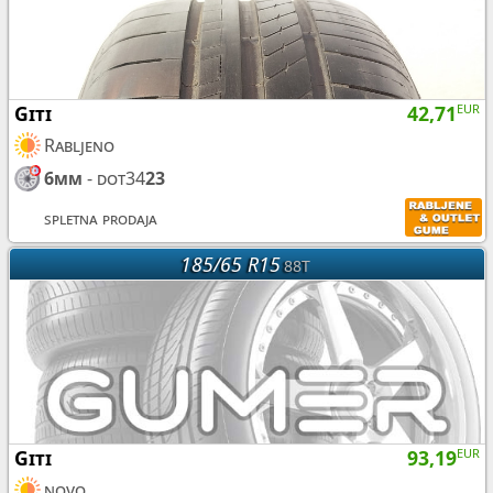
Giti
42,71
EUR
Rabljeno
6mm
- dot34
23
spletna prodaja
185/65 R15
88T
Giti
93,19
EUR
novo