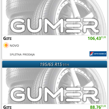
Giti
106,43
EUR
novo
spletna prodaja
195/65 R15
91H
Giti
88,76
EUR