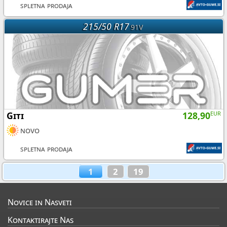
spletna prodaja
215/50 R17
91V
Giti
128,90
EUR
novo
spletna prodaja
1
2
19
Novice in Nasveti
Kontaktirajte Nas