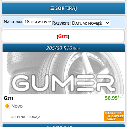
☰ SORTIRAJ
Na stran:
Razvrsti:
(
Giti
)
205/60 R16
96H
Giti
56,95
EUR
Novo
spletna prodaja