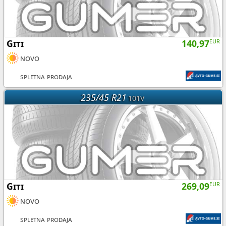
Giti
140,97
EUR
novo
spletna prodaja
235/45 R21
101V
Giti
269,09
EUR
novo
spletna prodaja