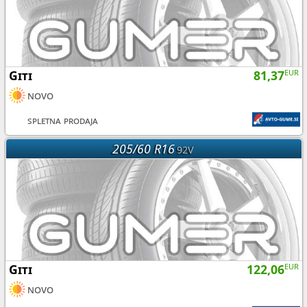
Giti
81,37
EUR
novo
spletna prodaja
205/60 R16
92V
Giti
122,06
EUR
novo