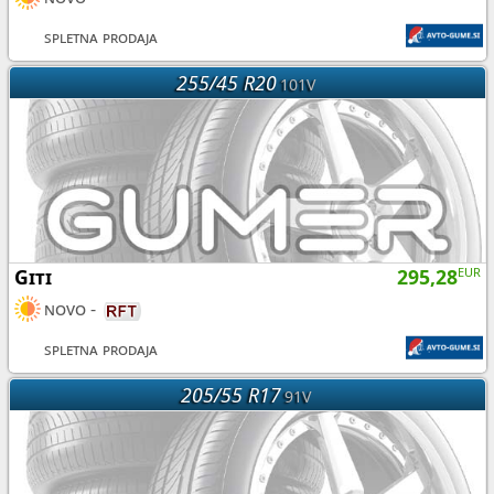
spletna prodaja
255/45 R20
101V
Giti
295,28
EUR
novo
-
spletna prodaja
205/55 R17
91V