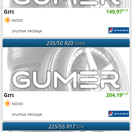
Giti
140,97
EUR
novo
spletna prodaja
235/50 R20
104W
Giti
204,19
EUR
novo
spletna prodaja
225/55 R17
97V