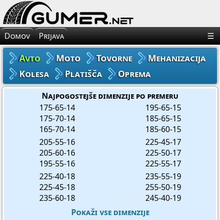
×
Avto Gume
Domov
Prijava
☰
Moto Gume
Avto
Moto
Tovorne
Mehanizacija
Tovorne Gume
Kolesa
Platišča
Oprema
Gume za Mehanizacijo
Najpogostejše dimenzije po premeru
175-65-14
195-65-15
175-70-14
185-65-15
Gume za Kolo
165-70-14
185-60-15
205-55-16
225-45-17
Platišča
205-60-16
225-50-17
195-55-16
225-55-17
Oprema
225-40-18
235-55-19
225-45-18
255-50-19
235-60-18
245-40-19
Pokaži vse dimenzije