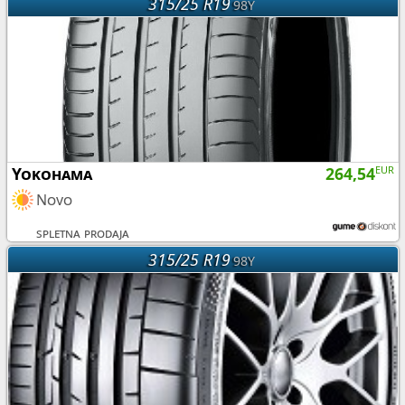
315/25 R19
98Y
Yokohama
264,54
EUR
Novo
spletna prodaja
315/25 R19
98Y