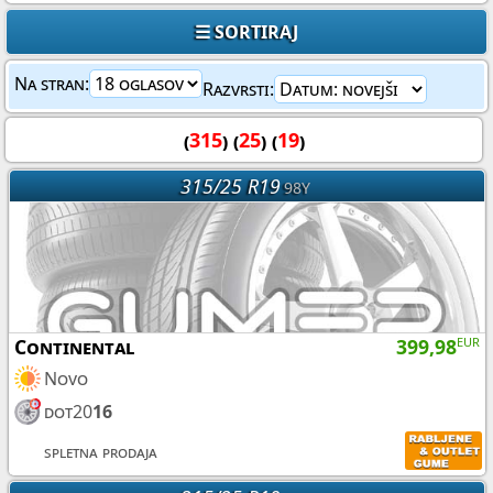
☰ SORTIRAJ
Na stran:
Razvrsti:
(
315
) (
25
) (
19
)
315/25 R19
98Y
Continental
399,98
EUR
Novo
dot20
16
spletna prodaja