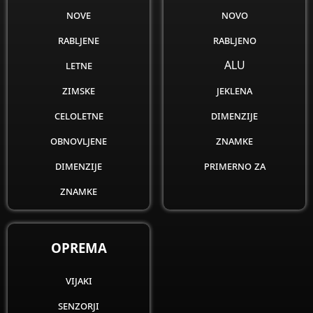
znamke
nove
novo
rabljene
rabljeno
letne
ALU
zimske
jeklena
celoletne
dimenzije
obnovljene
znamke
dimenzije
primerno za
znamke
OPREMA
vijaki
senzorji