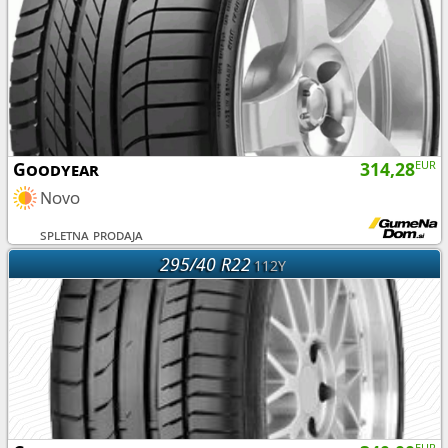
Goodyear
314,28
EUR
Novo
spletna prodaja
295/40 R22
112Y
EUR