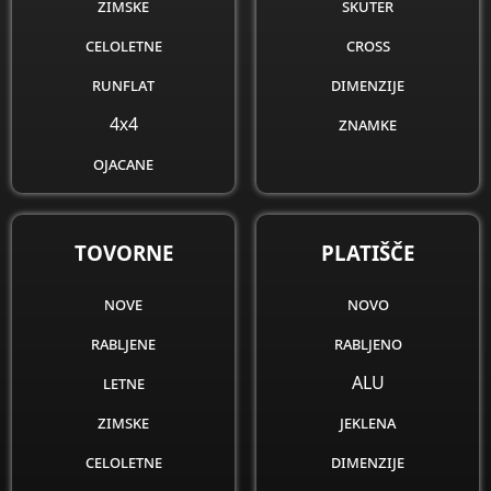
zimske
skuter
celoletne
cross
runflat
dimenzije
4x4
znamke
ojacane
obnovljene
dimenzije
TOVORNE
PLATIŠČE
znamke
nove
novo
rabljene
rabljeno
letne
ALU
zimske
jeklena
celoletne
dimenzije