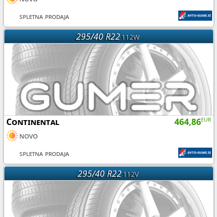
spletna prodaja
295/40 R22
112W
Continental
464,86
EUR
novo
spletna prodaja
295/40 R22
112V