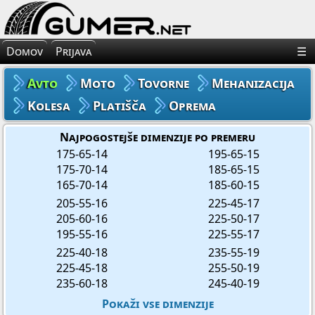
×
Avto Gume
Domov
Prijava
☰
Moto Gume
Avto
Moto
Tovorne
Mehanizacija
Tovorne Gume
Kolesa
Platišča
Oprema
Gume za Mehanizacijo
Najpogostejše dimenzije po premeru
175-65-14
195-65-15
175-70-14
185-65-15
Gume za Kolo
165-70-14
185-60-15
205-55-16
225-45-17
Platišča
205-60-16
225-50-17
195-55-16
225-55-17
Oprema
225-40-18
235-55-19
225-45-18
255-50-19
235-60-18
245-40-19
Pokaži vse dimenzije