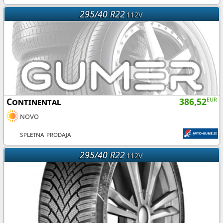
295/40 R22
112V
Continental
386,52
EUR
novo
spletna prodaja
295/40 R22
112V