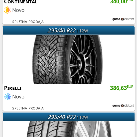
Continental
340,00
Novo
spletna prodaja
295/40 R22
112W
Pirelli
386,63
EUR
Novo
spletna prodaja
295/40 R22
112W