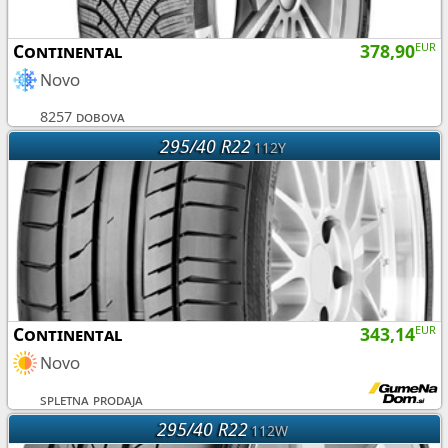
Continental
378,90
EUR
Novo
8257 dobova
295/40 R22
112Y
Continental
343,14
EUR
Novo
spletna prodaja
295/40 R22
112W