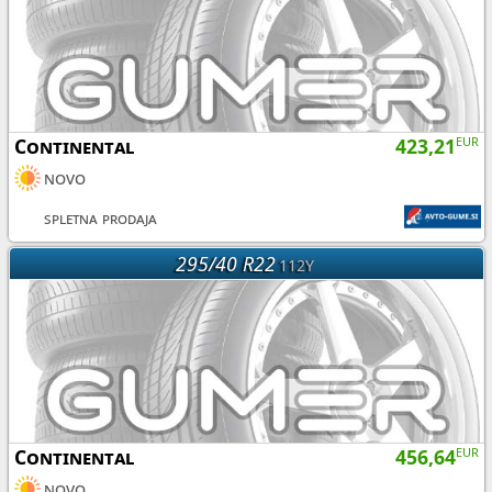
Continental
423,21
EUR
novo
spletna prodaja
295/40 R22
112Y
Continental
456,64
EUR
novo