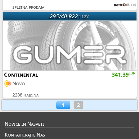
spletna prodaja
295/40 R22
112Y
Continental
341,39
EUR
Novo
2288 hajdina
1
2
Novice in Nasveti
Kontaktirajte Nas