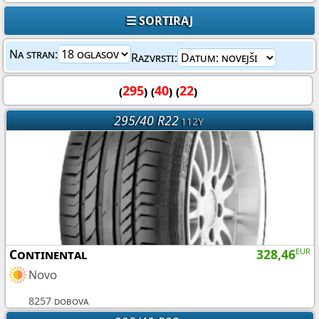
☰ SORTIRAJ
Na stran:
Razvrsti:
(
295
) (
40
) (
22
)
295/40 R22
112Y
Continental
328,46
EUR
Novo
8257 dobova