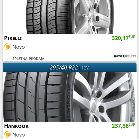
Pirelli
320,17
EUR
Novo
spletna prodaja
295/40 R22
112Y
Hankook
237,38
EUR
Novo