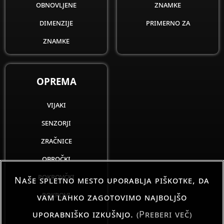
obnovljene
znamke
dimenzije
primerno za
znamke
OPREMA
vijaki
senzorji
zračnice
obročki
pokrovčki
Naše spletno mesto uporablja piškotke, da
pokrovi
vam lahko zagotovimo najboljšo
uporabniško izkušnjo.
(Preberi več)