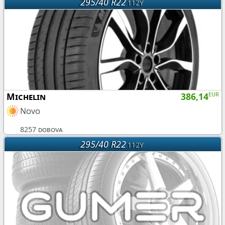
295/40 R22
112Y
Michelin
386,14
EUR
Novo
8257 dobova
295/40 R22
112Y