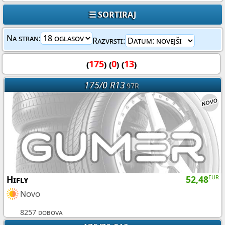
☰ SORTIRAJ
Na stran:
Razvrsti:
(
175
) (
0
) (
13
)
175/0 R13
97R
Hifly
52,48
EUR
Novo
8257 dobova