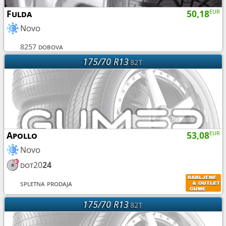
Fulda
50,18
EUR
Novo
8257 dobova
175/70 R13
82T
Apollo
53,08
EUR
Novo
dot20
24
spletna prodaja
175/70 R13
82T