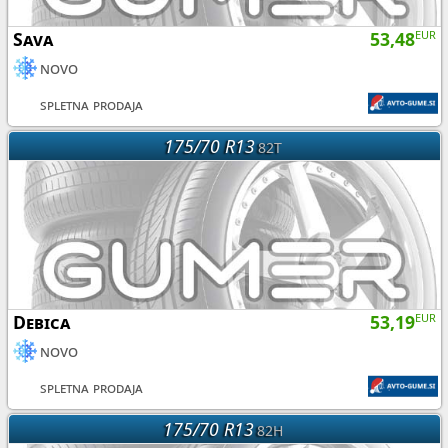
Sava
53,48
EUR
novo
spletna prodaja
175/70 R13
82T
Debica
53,19
EUR
novo
spletna prodaja
175/70 R13
82H