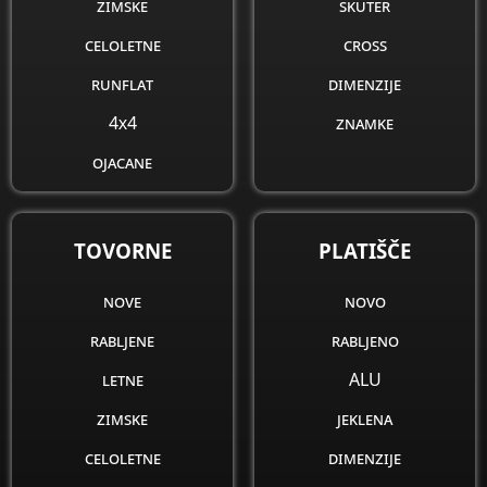
zimske
skuter
celoletne
cross
runflat
dimenzije
4x4
znamke
ojacane
obnovljene
dimenzije
TOVORNE
PLATIŠČE
znamke
nove
novo
rabljene
rabljeno
letne
ALU
zimske
jeklena
celoletne
dimenzije