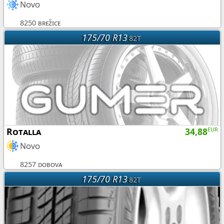
Novo
8250 brežice
175/70 R13
82T
Rotalla
34,88
EUR
Novo
8257 dobova
175/70 R13
82T