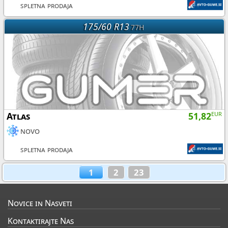
spletna prodaja
175/60 R13
77H
Atlas
51,82
EUR
novo
spletna prodaja
1
2
23
Novice in Nasveti
Kontaktirajte Nas