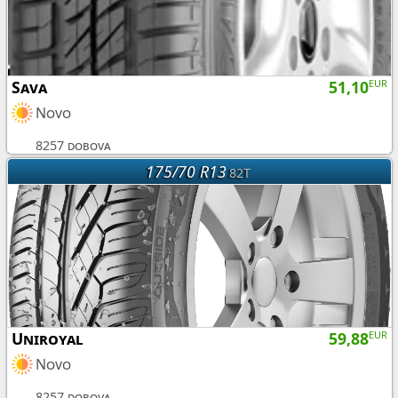
Sava
51,10
EUR
Novo
8257 dobova
175/70 R13
82T
Uniroyal
59,88
EUR
Novo
8257 dobova