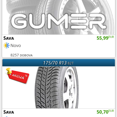
Sava
55,99
EUR
Novo
8257 dobova
175/70 R13
82T
Sava
50,70
EUR