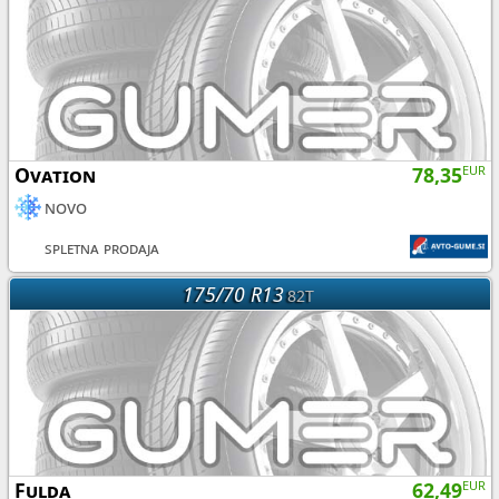
Ovation
78,35
EUR
novo
spletna prodaja
175/70 R13
82T
Fulda
62,49
EUR