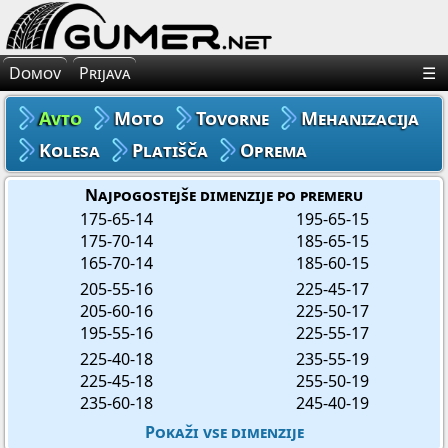
×
Avto Gume
Domov
Prijava
☰
Moto Gume
Avto
Moto
Tovorne
Mehanizacija
Tovorne Gume
Kolesa
Platišča
Oprema
Gume za Mehanizacijo
Najpogostejše dimenzije po premeru
175-65-14
195-65-15
175-70-14
185-65-15
Gume za Kolo
165-70-14
185-60-15
205-55-16
225-45-17
Platišča
205-60-16
225-50-17
195-55-16
225-55-17
Oprema
225-40-18
235-55-19
225-45-18
255-50-19
235-60-18
245-40-19
Pokaži vse dimenzije