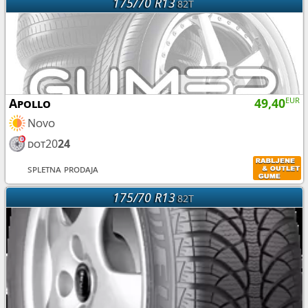
175/70 R13
82T
Apollo
49,40
EUR
Novo
dot20
24
spletna prodaja
175/70 R13
82T