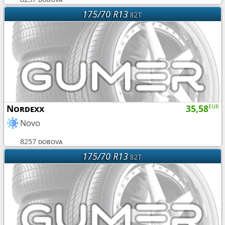
175/70 R13
82T
Nordexx
35,58
EUR
Novo
8257 dobova
175/70 R13
82T