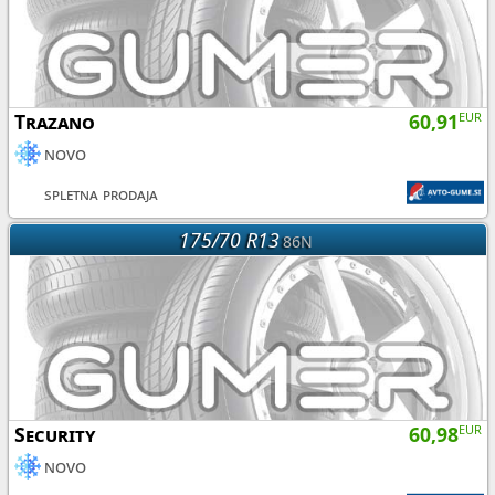
Trazano
60,91
EUR
novo
spletna prodaja
175/70 R13
86N
Security
60,98
EUR
novo