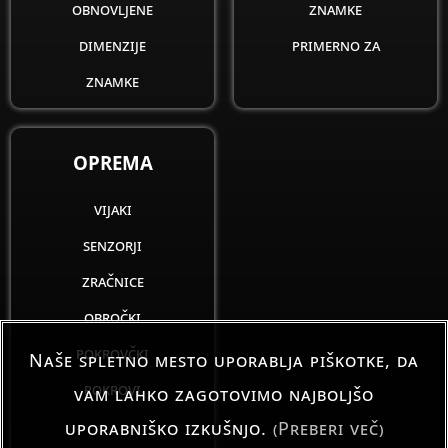
obnovljene
znamke
dimenzije
primerno za
znamke
OPREMA
vijaki
senzorji
zračnice
obročki
pokrovčki
Naše spletno mesto uporablja piškotke, da
pokrovi
vam lahko zagotovimo najboljšo
uporabniško izkušnjo.
(Preberi več)