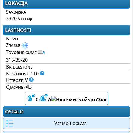
LOKACIJA
Savinjska
3320 Velenje
LASTNOSTI
Novo
Zimske
Tovorne gume
315-35-20
Bridgestone
Nosilnost: 110
Hitrost: V
Ojačane (XL)
C
A
73db
OSTALO
Vsi moji oglasi