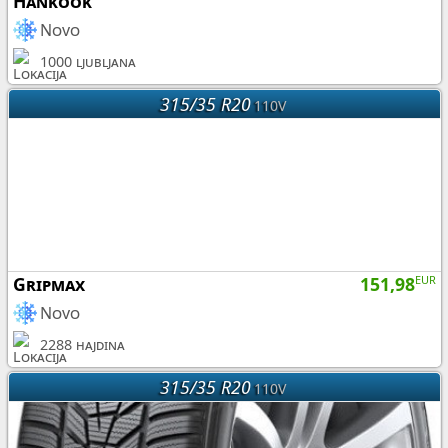
Hankook
Novo
1000 ljubljana
315/35 R20
110V
Gripmax
151,98
EUR
Novo
2288 hajdina
315/35 R20
110V