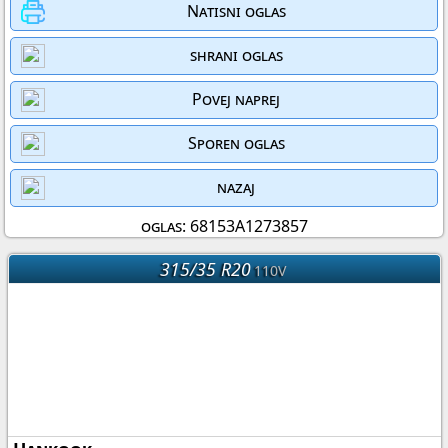
Natisni oglas
shrani oglas
Povej naprej
Sporen oglas
nazaj
oglas: 68153A1273857
315/35 R20
110V