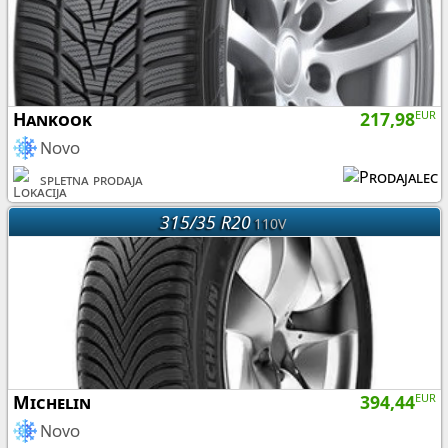
Hankook
217,98
EUR
Novo
spletna prodaja
315/35 R20
110V
Michelin
394,44
EUR
Novo