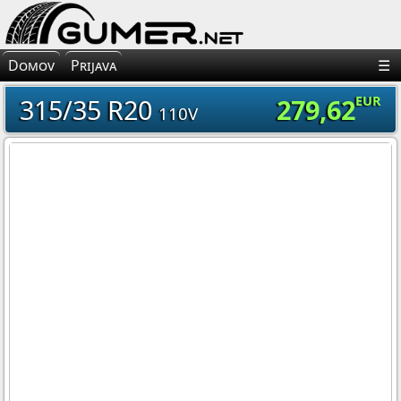
×
Avto Gume
Domov
Prijava
☰
Moto Gume
315/35 R20
279,62
EUR
110V
Tovorne Gume
Gume za Mehanizacijo
Gume za Kolo
Platišča
Oprema