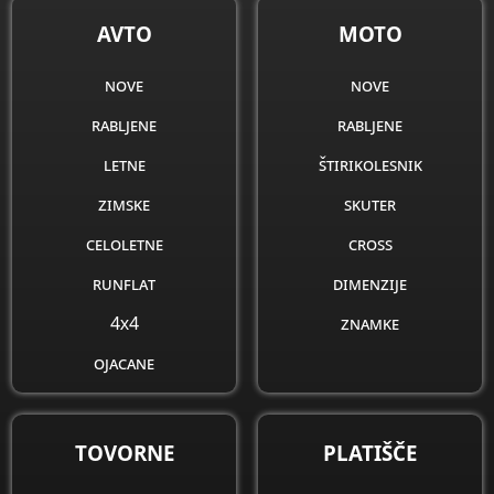
AVTO
MOTO
nove
nove
rabljene
rabljene
letne
štirikolesnik
zimske
skuter
celoletne
cross
runflat
dimenzije
4x4
znamke
ojacane
obnovljene
dimenzije
TOVORNE
PLATIŠČE
znamke