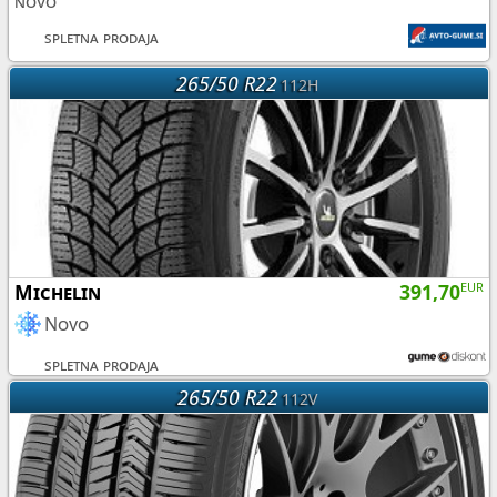
novo
spletna prodaja
265/50 R22
112H
Michelin
391,70
EUR
Novo
spletna prodaja
265/50 R22
112V