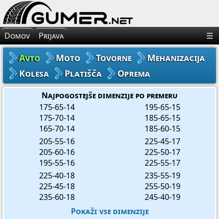
×
Avto Gume
Domov
Prijava
☰
Moto Gume
Avto
Moto
Tovorne
Mehanizacija
Tovorne Gume
Kolesa
Platišča
Oprema
Gume za Mehanizacijo
Najpogostejše dimenzije po premeru
175-65-14
195-65-15
175-70-14
185-65-15
Gume za Kolo
165-70-14
185-60-15
205-55-16
225-45-17
Platišča
205-60-16
225-50-17
195-55-16
225-55-17
Oprema
225-40-18
235-55-19
225-45-18
255-50-19
235-60-18
245-40-19
Pokaži vse dimenzije