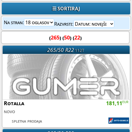
☰ SORTIRAJ
Na stran:
Razvrsti:
(
265
) (
50
) (
22
)
265/50 R22
112T
Rotalla
181,11
EUR
novo
spletna prodaja