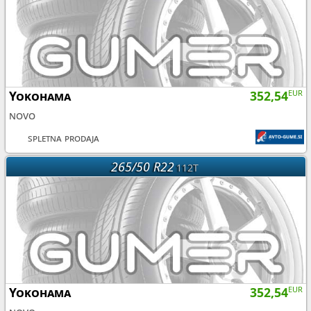
Yokohama
352,54
EUR
novo
spletna prodaja
265/50 R22
112T
Yokohama
352,54
EUR