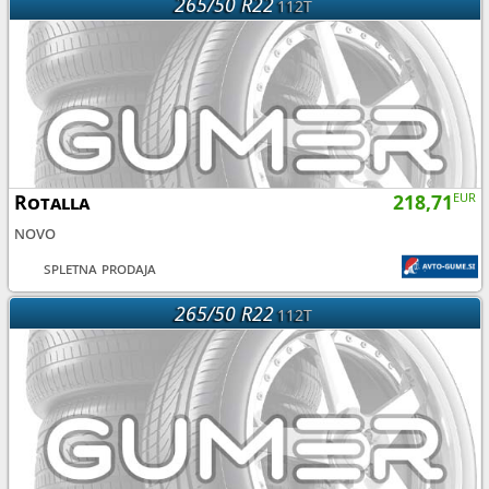
265/50 R22
112T
Rotalla
218,71
EUR
novo
spletna prodaja
265/50 R22
112T