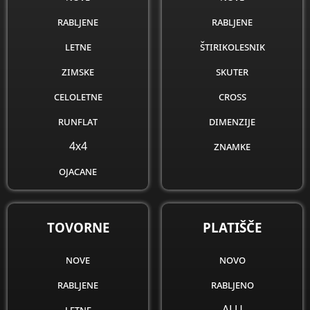
rabljene
rabljene
letne
štirikolesnik
zimske
skuter
celoletne
cross
runflat
dimenzije
4x4
znamke
ojacane
obnovljene
dimenzije
TOVORNE
PLATIŠČE
znamke
nove
novo
rabljene
rabljeno
letne
ALU