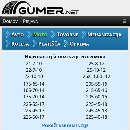
×
Avto Gume
Domov
Prijava
☰
Moto Gume
Avto
Moto
Tovorne
Mehanizacija
Tovorne Gume
Kolesa
Platišča
Oprema
Gume za Mehanizacijo
Najpogostejše dimenzije po premeru
21-7-10
25-8-12
22-7-10
25-10-12
Gume za Kolo
22-10-10
26X11.00--12
175-65-14
205-55-16
Platišča
165-70-14
215-65-16
175-70-14
205-60-16
Oprema
225-55-17
225-45-18
225-45-17
245-45-18
225-50-17
225-40-18
Pokaži vse dimenzije