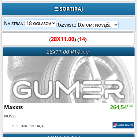
☰ SORTIRAJ
Na stran:
Razvrsti:
(
28X11.00
) (
14
)
28X11.00 R14
70M
Maxxis
264,54
EUR
novo
spletna prodaja