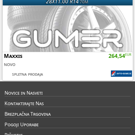
28X11.00 R14
70M
Maxxis
264,54
EUR
novo
spletna prodaja
Novice in Nasveti
Kontaktirajte Nas
Brezplačna Trgovina
Pogoji Uporabe
Piškotki