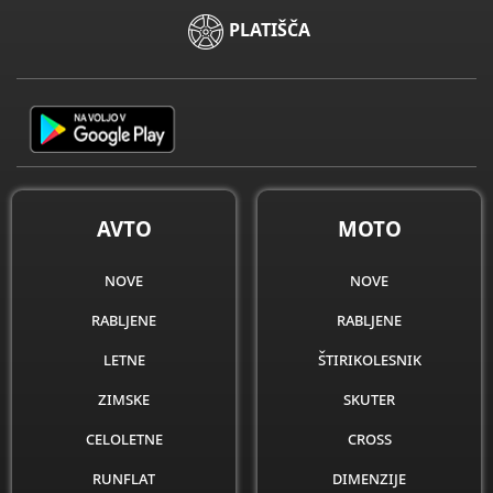
PLATIŠČA
AVTO
MOTO
nove
nove
rabljene
rabljene
letne
štirikolesnik
zimske
skuter
celoletne
cross
runflat
dimenzije