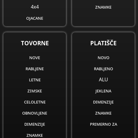
4x4
znamke
ojacane
obnovljene
dimenzije
TOVORNE
PLATIŠČE
znamke
nove
novo
rabljene
rabljeno
letne
ALU
zimske
jeklena
celoletne
dimenzije
obnovljene
znamke
dimenzije
primerno za
znamke